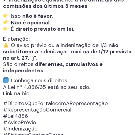
comissões dos últimos 3 meses
Isso
não é favor
.
Não é opcional
.
É
direito previsto em lei
.
E atenção:
O aviso prévio ou a indenização de 1/3
não
substituem
a indenização mínima de
1/12 prevista
no art. 27, “j”
.
São direitos
diferentes, cumulativos e
independentes
.
Conheça seus direitos.
A Lei nº 4.886/65 está ao seu lado.
Link na bio.
#DireitosQueFortalecemARepresentação
#RepresentaçãoComercial
#Lei4886
#AvisoPrévio
#Indenização
#SistemaConfereCores