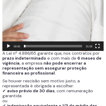
00:00
01:59
A Lei nº 4.886/65 garante que, nos contratos por
prazo indeterminado
e com mais de
6 meses de
vigência
, a empresa
não pode encerrar a
representação sem assegurar proteção
financeira ao profissional
.
Se houver rescisão sem motivo justo, a
representada é obrigada a escolher:
✔
aviso prévio de 30 dias
, com remuneração
garantida
ou
✔
indenização equivalente a 1/3 da média das