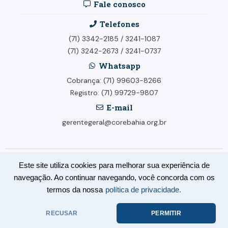
Fale conosco
Telefones
(71) 3342-2185
/
3241-1087
(71) 3242-2673
/
3241-0737
Whatsapp
Cobrança: (71) 99603-8266
Registro: (71) 99729-9807
E-mail
gerentegeral@corebahia.org.br
Este site utiliza cookies para melhorar sua experiência de
© Conselho Regional dos Representantes Comerciais no Estado da
navegação. Ao continuar navegando, você concorda com os
Bahia - CORE-BA. Todos os direitos reservados.
termos da nossa
política de privacidade.
RECUSAR
PERMITIR