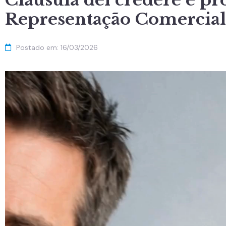
Cláusula del credere é pr
Representação Comercial
Postado em:
16/03/2026
Tocador
de
vídeo