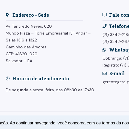
Endereço - Sede
Fale co
Telefon
Av. Tancredo Neves, 620
Mundo Plaza – Torre Empresarial
13º Andar –
(71) 3342-218
Salas 1316 a 1322
(71) 3242-26
Caminho das Árvores
Whatsa
CEP: 41820-020
Cobrança: (7
Salvador – BA
Registro: (71
E-mail
Horário de atendimento
gerentegeral@
De segunda a sexta-feira, das 08h30 às 17h30
s Comerciais no Estado da Bahia - CORE-BA. Todos os direitos res
egação. Ao continuar navegando, você concorda com os termos da no