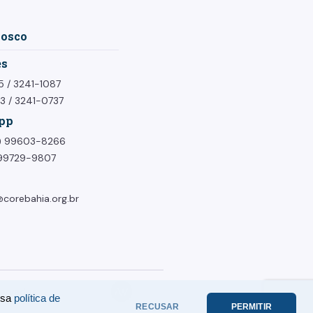
nosco
es
5
/
3241-1087
73
/
3241-0737
pp
1) 99603-8266
) 99729-9807
corebahia.org.br
ervados.
ssa
política de
RECUSAR
PERMITIR