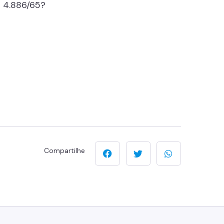
º 4.886/65?
Compartilhe