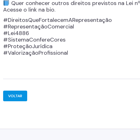
Quer conhecer outros direitos previstos na Lei n
Acesse o link na bio.
#DireitosQueFortalecemARepresentação
#RepresentaçãoComercial
#Lei4886
#SistemaConfereCores
#ProteçãoJurídica
#ValorizaçãoProfissional
VOLTAR