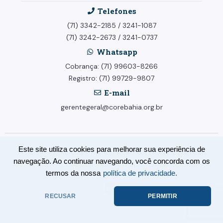
Telefones
(71) 3342-2185
/
3241-1087
(71) 3242-2673
/
3241-0737
Whatsapp
Cobrança: (71) 99603-8266
Registro: (71) 99729-9807
E-mail
gerentegeral@corebahia.org.br
Este site utiliza cookies para melhorar sua experiência de
© Conselho Regional dos Representantes Comerciais no Estado da
navegação. Ao continuar navegando, você concorda com os
Bahia - CORE-BA. Todos os direitos reservados.
termos da nossa
política de privacidade.
RECUSAR
PERMITIR