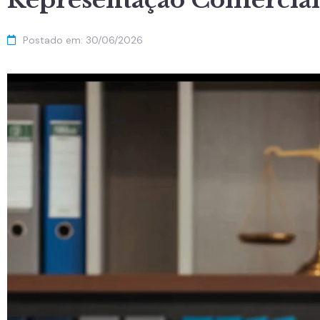
Representação Comercial
Postado em:
30/06/2026
Tocador
de
vídeo