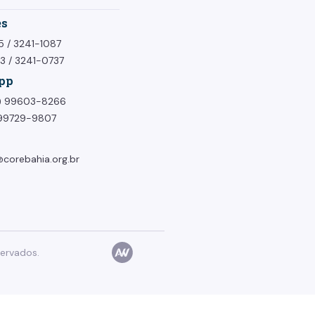
es
5
/
3241-1087
73
/
3241-0737
pp
1) 99603-8266
) 99729-9807
corebahia.org.br
ervados.