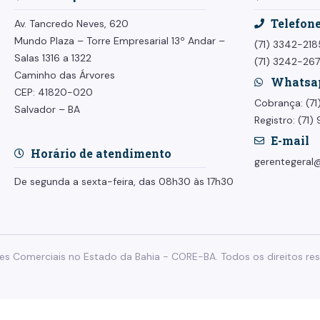
Telefon
Av. Tancredo Neves, 620
Mundo Plaza – Torre Empresarial
13º Andar –
(71) 3342-218
Salas 1316 a 1322
(71) 3242-26
Caminho das Árvores
Whatsa
CEP: 41820-020
Cobrança: (7
Salvador – BA
Registro: (71
E-mail
Horário de atendimento
gerentegeral@
De segunda a sexta-feira, das 08h30 às 17h30
s Comerciais no Estado da Bahia - CORE-BA. Todos os direitos res