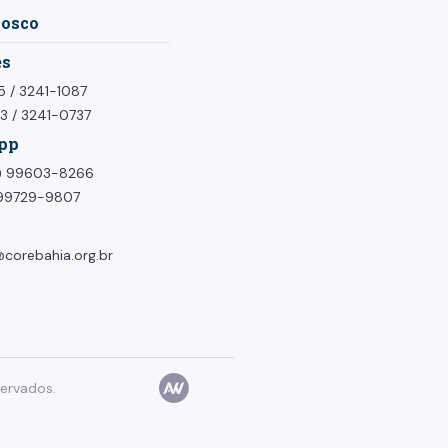
nosco
es
5
/
3241-1087
73
/
3241-0737
pp
1) 99603-8266
) 99729-9807
corebahia.org.br
ervados.