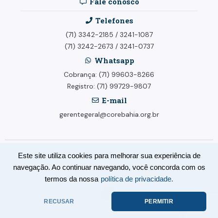
Fale conosco
Telefones
(71) 3342-2185
/
3241-1087
(71) 3242-2673
/
3241-0737
Whatsapp
Cobrança: (71) 99603-8266
Registro: (71) 99729-9807
E-mail
gerentegeral@corebahia.org.br
Este site utiliza cookies para melhorar sua experiência de
© Conselho Regional dos Representantes Comerciais no Estado da
navegação. Ao continuar navegando, você concorda com os
Bahia - CORE-BA. Todos os direitos reservados.
termos da nossa
política de privacidade.
RECUSAR
PERMITIR