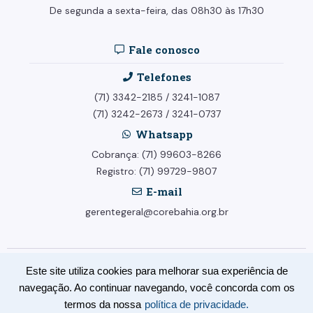
De segunda a sexta-feira, das 08h30 às 17h30
Fale conosco
Telefones
(71) 3342-2185
/
3241-1087
(71) 3242-2673
/
3241-0737
Whatsapp
Cobrança: (71) 99603-8266
Registro: (71) 99729-9807
E-mail
gerentegeral@corebahia.org.br
Este site utiliza cookies para melhorar sua experiência de
© Conselho Regional dos Representantes Comerciais no Estado da
navegação. Ao continuar navegando, você concorda com os
Bahia - CORE-BA. Todos os direitos reservados.
termos da nossa
política de privacidade.