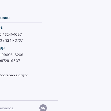
nosco
es
5
/
3241-1087
73
/
3241-0737
pp
1) 99603-8266
) 99729-9807
corebahia.org.br
ervados.